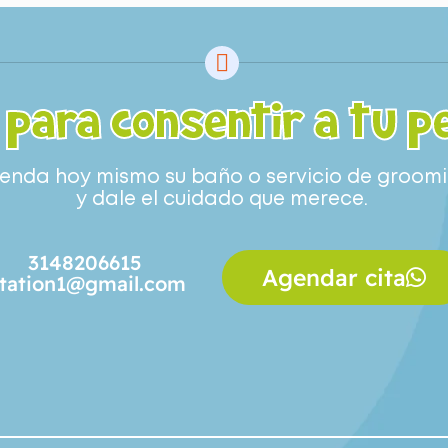
 para consentir a tu p
enda hoy mismo su baño o servicio de groom
y dale el cuidado que merece.
3148206615
Agendar cita
tation1@gmail.com