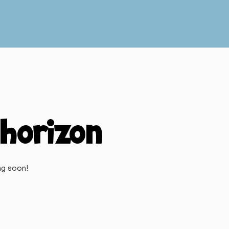
 horizon
ng soon!