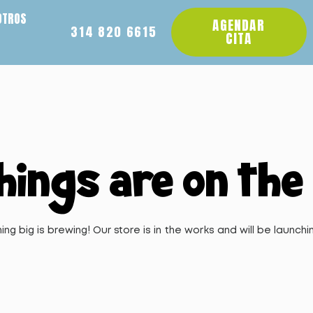
OTROS
AGENDAR
314 820 6615
CITA
hings are on the
ng big is brewing! Our store is in the works and will be launchi