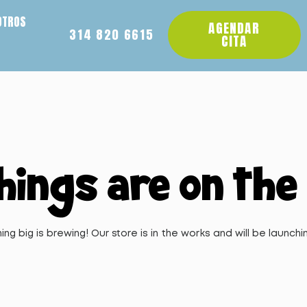
OTROS
AGENDAR
314 820 6615
CITA
hings are on the
ng big is brewing! Our store is in the works and will be launchi