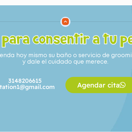
 para consentir a tu p
enda hoy mismo su baño o servicio de groom
y dale el cuidado que merece.
3148206615
Agendar cita
tation1@gmail.com