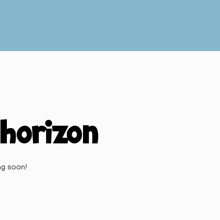
 horizon
ng soon!