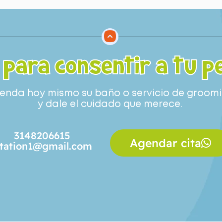
 para consentir a tu p
enda hoy mismo su baño o servicio de groom
y dale el cuidado que merece.
3148206615
Agendar cita
tation1@gmail.com