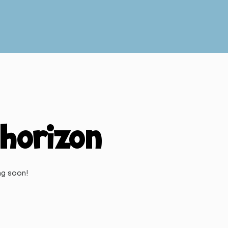
 horizon
ng soon!