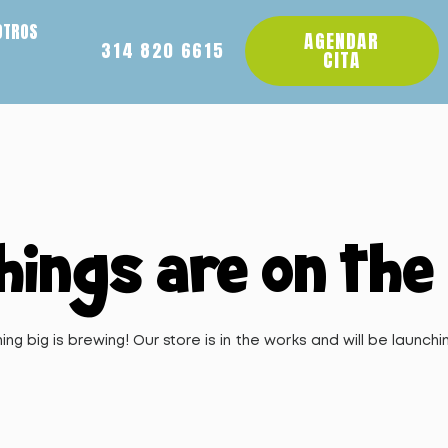
OTROS
AGENDAR
314 820 6615
CITA
hings are on the
ng big is brewing! Our store is in the works and will be launchi