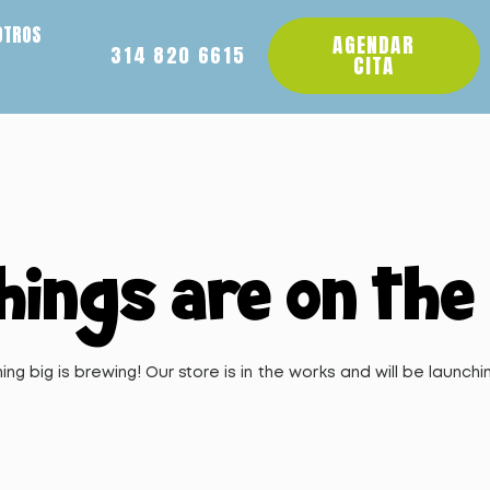
OTROS
AGENDAR
314 820 6615
CITA
hings are on the
ng big is brewing! Our store is in the works and will be launchi