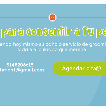
 para consentir a tu p
enda hoy mismo su baño o servicio de groom
y dale el cuidado que merece.
3148206615
Agendar cita
tation1@gmail.com