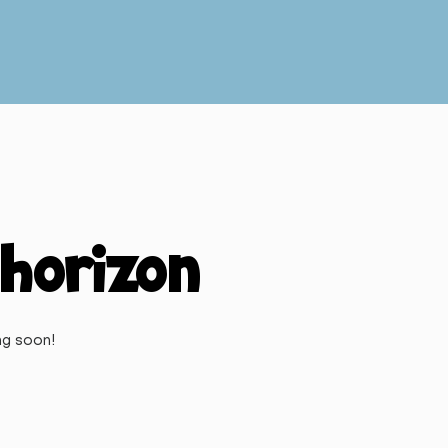
 horizon
ng soon!